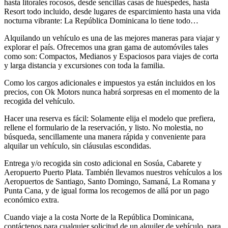
hasta litorales rocosos, desde sencillas casas de huéspedes, hasta
Resort todo incluido, desde lugares de esparcimiento hasta una vida
nocturna vibrante: La República Dominicana lo tiene todo…
Alquilando un vehículo es una de las mejores maneras para viajar y
explorar el país. Ofrecemos una gran gama de automóviles tales
como son: Compactos, Medianos y Espaciosos para viajes de corta
y larga distancia y excursiones con toda la familia.
Como los cargos adicionales e impuestos ya están incluidos en los
precios, con Ok Motors nunca habrá sorpresas en el momento de la
recogida del vehículo.
Hacer una reserva es fácil: Solamente elija el modelo que prefiera,
rellene el formulario de la reservación, y listo. No molestia, no
búsqueda, sencillamente una manera rápida y conveniente para
alquilar un vehículo, sin cláusulas escondidas.
Entrega y/o recogida sin costo adicional en Sosúa, Cabarete y
Aeropuerto Puerto Plata. También llevamos nuestros vehículos a los
Aeropuertos de Santiago, Santo Domingo, Samaná, La Romana y
Punta Cana, y de igual forma los recogemos de allá por un pago
económico extra.
Cuando viaje a la costa Norte de la República Dominicana,
contáctenos para cualquier solicitud de un alquiler de vehículo, para